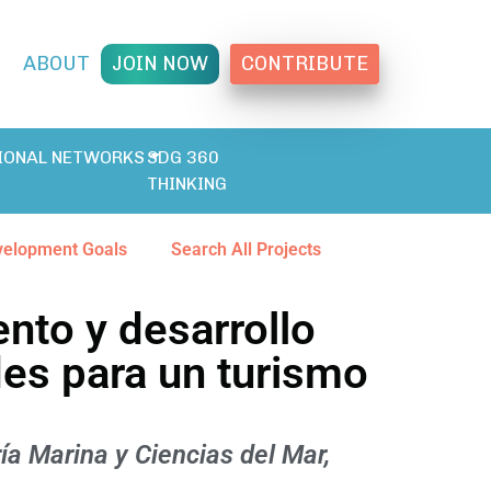
T
ABOUT
JOIN NOW
CONTRIBUTE
IONAL NETWORKS
SDG 360
THINKING
velopment Goals
Search All Projects
ento y desarrollo
des para un turismo
ía Marina y Ciencias del Mar,