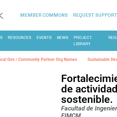
MEMBER COMMONS
REQUEST SUPPOR
ES
RESOURCES
EVENTS
NEWS
PROJECT
REG
LIBRARY
ocal Gov / Community Partner Org Names
Sustainable De
Fortalecimi
de activida
sostenible.
Facultad de Ingenier
FIMCM